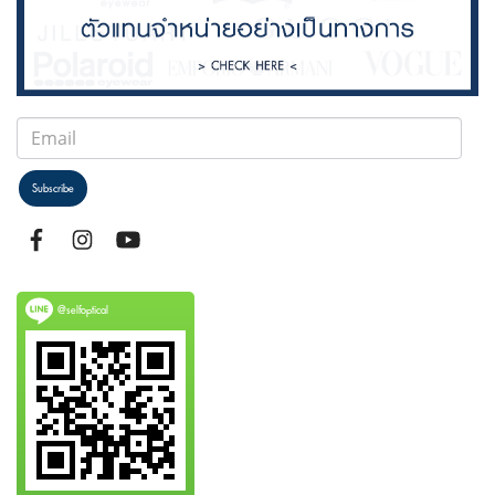
Subscribe
@selfoptical