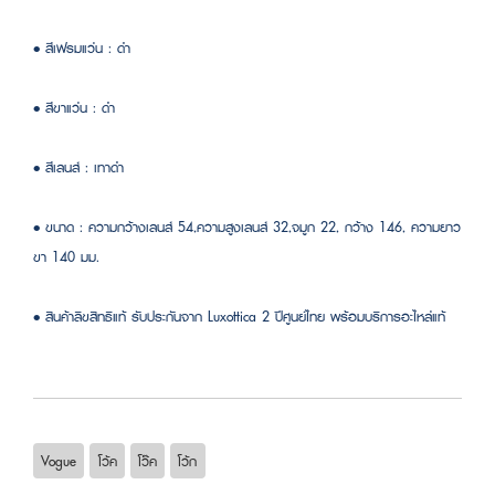
• สีเฟรมแว่น : ดำ
• สีขาแว่น : ดำ
• สีเลนส์ : เทาดำ
• ขนาด : ความกว้างเลนส์ 54,ความสูงเลนส์ 32,จมูก 22, กว้าง 146, ความยาว
ขา 140 มม.
• สินค้าลิขสิทธิแท้ รับประกันจาก Luxottica 2 ปีศูนย์ไทย พร้อมบริการอะไหล่แท้
Vogue
โว้ค
โว๊ค
โว้ก