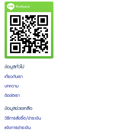
@selfoptical
ข้อมูลทั่วไป
เกี่ยวกับเรา
บทความ
ติดต่อเรา
ข้อมูลช่วยเหลือ
วิธีการสั่งซื้อ/ชำระเงิน
แจ้งการชำระเงิน