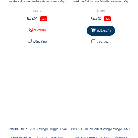
เสน่ห์ของทั้งสองแบรนด์ผ่านดีเทลคาแรกเตอร์สุด
เสน่ห์ของทั้งสองแบรนด์ผ่านดีเทลคาแรกเตอร์สุด
น่ารัก บนงานออกแบบพรีเมียมที่สวมใส่ง่าย
น่ารัก บนงานออกแบบพรีเมียมที่สวมใส่ง่าย
฿6,590
฿6,590
฿4,490
฿4,490
-32%
-32%
สินค้าหมด
สั่งซื้อสินค้า
เปรียบเทียบ
เปรียบเทียบ
กรอบแว่น JILL STUART x Wiggle Wiggle JL33133X C03 Size 53
กรอบแว่น JILL STUART x Wiggle Wiggle JL33133X C