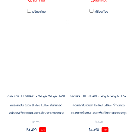
สินค้าหมด
สินค้าหมด
เปรียบเทียบ
เปรียบเทียบ
กรอบแว่น JILL STUART x Wiggle Wiggle JL66055X C04 Size 52
กรอบแว่น JILL STUART x Wiggle Wiggle JL66055X C
คอลเลกชันแว่นตา Limited Edition ที่ถ่ายทอด
คอลเลกชันแว่นตา Limited Edition ที่ถ่ายทอด
เสน่ห์ของทั้งสองแบรนด์ผ่านดีเทลคาแรกเตอร์สุด
เสน่ห์ของทั้งสองแบรนด์ผ่านดีเทลคาแรกเตอร์สุด
น่ารัก บนงานออกแบบพรีเมียมที่สวมใส่ง่าย
น่ารัก บนงานออกแบบพรีเมียมที่สวมใส่ง่าย
฿6,590
฿6,590
฿4,490
฿4,490
-32%
-32%