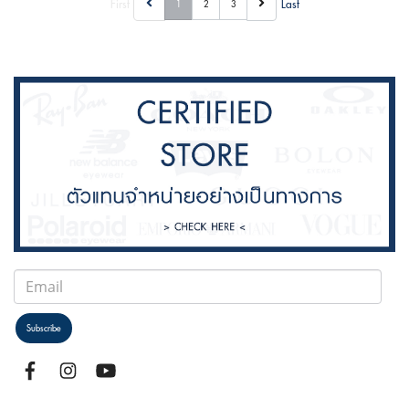
First
Last
1
2
3
Subscribe