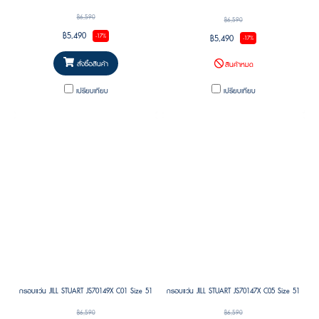
฿6,590
฿6,590
฿5,490
฿5,490
-17%
-17%
สั่งซื้อสินค้า
สินค้าหมด
เปรียบเทียบ
เปรียบเทียบ
กรอบแว่น JILL STUART JS70149X C01 Size 51
กรอบแว่น JILL STUART JS70147X C05 Size 51
฿6,590
฿6,590