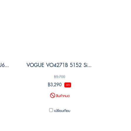
VOGUE VO4272S 5152U6 Size 57
VOGUE VO4271B 5152 Size 54
฿5,700
฿3,290
-42%
สินค้าหมด
เปรียบเทียบ