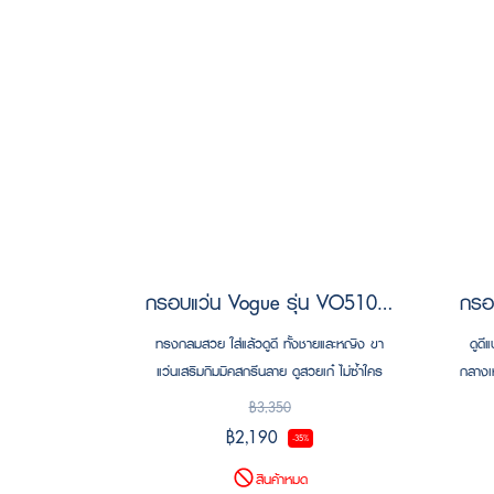
กรอบแว่น Vogue รุ่น VO5101D W44
ทรงกลมสวย ใส่แล้วดูดี ทั้งชายและหญิง ขา
ดูดี
แว่นเสริมกิมมิคสกรีนลาย ดูสวยเก๋ ไม่ซ้ำใคร
กลางเ
โดดเด่นขึ้นไปอีก กรอบน้ำหนักเบามาก ใส่สบาย
ดำ ให้
฿3,350
ครับ
฿2,190
-35%
สินค้าหมด