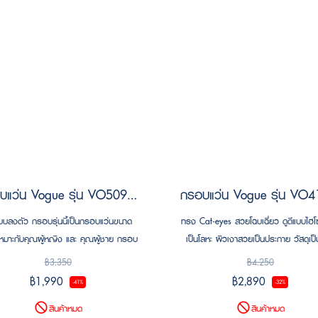
กรอบแว่น Vogue รุ่น VO5099D W44
แบบลงตัว กรอบรุ่นนี้เป็นกรอบแว่นขนาด
ทรง Cat-eyes สวยโฉบเฉี่ยว ดูดีแบบไฮโซ
หมาะกับคุณผู้หญิง และ คุณผู้ชาย กรอบ
เป็นโลหะ ผิวเงาสวยเป็นประกาย วัสดุเป็
ลุคเรียบหรู น่าค้นหา ลิขสิทธิแท้รับประกัน
แต่ให้ความรู้สึกที่เบา สบาย สวมใส่ได้ทั้ง
฿3,350
฿4,250
จาก Luxottica 2 ปี
และ ผู้หญิง
฿1,990
฿2,890
-41%
-32%
สินค้าหมด
สินค้าหมด