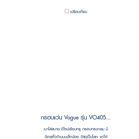
เปรียบเทียบ
กรอบแว่น Vogue รุ่น VO4052D 352
เบาใส่สบาย ดีไซน์เรียบหรู กรอบทรงกลม มี
ดีเทลคิ้วด้านบนเล็กน้อย วัสดุเป็นโลหะ แต่ให้