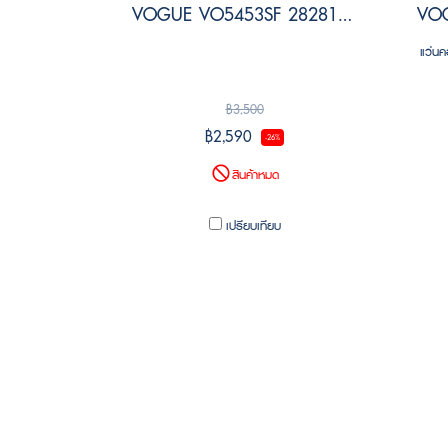
VOGUE VO5453SF 282813 Size 54
แว่นค
฿3,500
฿2,590
-26%
สินค้าหมด
เปรียบเทียบ