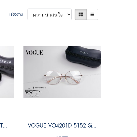
เรียงตาม
VOGUE VO5525S W44/T3 Size 52 ( Polarized Lens )
VOGUE VO4201D 5152 Size 55