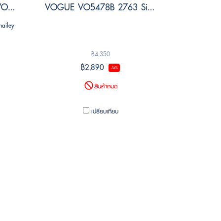
VOGUE x hailey bieber VO5440S W65613 Size 55
VOGUE VO5478B 2763 Size 52
hailey
฿4,350
฿2,890
-34%
สินค้าหมด
เปรียบเทียบ