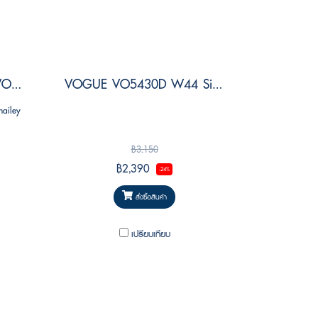
VOGUE x hailey bieber VO5444SF 300813 Size 52
VOGUE VO5430D W44 Size 53
hailey
฿3,150
฿2,390
-24%
สั่งซื้อสินค้า
เปรียบเทียบ