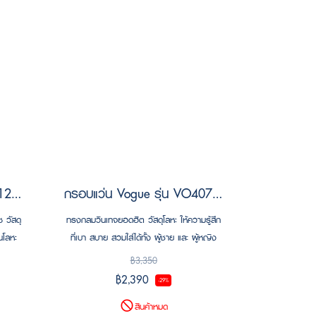
กรอบแว่น Vogue รุ่น VO4128D 323
กรอบแว่น Vogue รุ่น VO4075D 352
 วัสดุ
ทรงกลมวินเทจยอดฮิต วัสดุโลหะ ให้ความรู้สึก
นโลหะ
ที่เบา สบาย สวมใส่ได้ทั้ง ผู้ชาย และ ผู้หญิง
 ผู้ชาย
฿3,350
฿2,390
-29%
สินค้าหมด