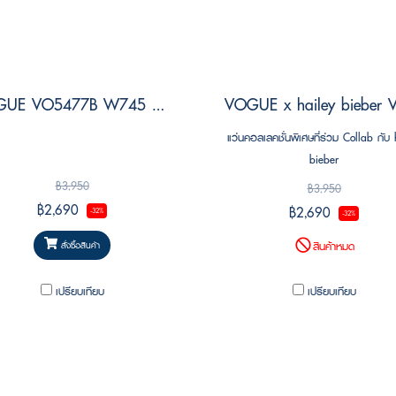
VOGUE VO5477B W745 Size 52
แว่นคอลเลคชั่นพิเศษที่ร่วม Collab กับ 
bieber
฿3,950
฿3,950
฿2,690
฿2,690
-32%
-32%
สินค้าหมด
สั่งซื้อสินค้า
เปรียบเทียบ
เปรียบเทียบ