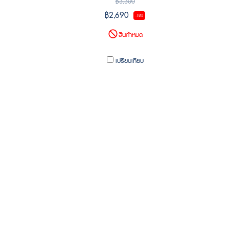
฿3,300
฿2,690
-18%
สินค้าหมด
เปรียบเทียบ