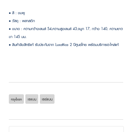
• สี : ชมพู
• วัสดุ : พลาสติก
• ขนาด : ความกว้างเลนส์ 54,ความสูงเลนส์ 43,จมูก 17, กว้าง 140, ความยาว
ขา 145 มม.
• สินค้าลิขสิทธิแท้ รับประกันจาก Luxottica 2 ปีศูนย์ไทย พร้อมบริการอะไหล่แท้
rayban
เรแบน
เรย์แบน