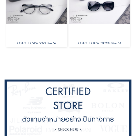
COACH HC5157 9393 Size 52
COACH HC8352 50028G Size 54