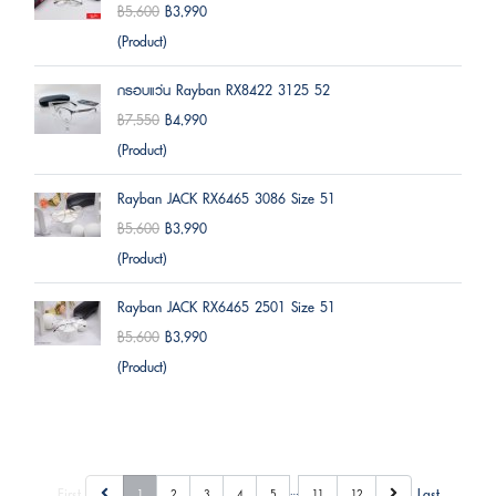
฿5,600
฿3,990
(Product)
กรอบแว่น Rayban RX8422 3125 52
฿7,550
฿4,990
(Product)
Rayban JACK RX6465 3086 Size 51
฿5,600
฿3,990
(Product)
Rayban JACK RX6465 2501 Size 51
฿5,600
฿3,990
(Product)
…
First
Last
1
2
3
4
5
11
12