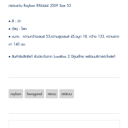
กรอบแว่น Rayban RX6444 2509 Size 53
• สี : ดำ
• วัสดุ : โลหะ
• ขนาด : ความกว้างเลนส์ 53,ความสูงเลนส์ 45,จมูก 18, กว้าง 133, ความยาว
ขา 140 มม.
• สินค้าลิขสิทธิแท้ รับประกันจาก Luxottica 2 ปีศูนย์ไทย พร้อมบริการอะไหล่แท้
rayban
hexagonal
เรแบน
เรย์แบน