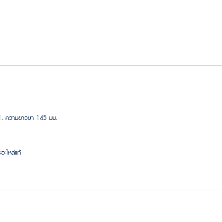
41, ความยาวขา 145 มม.
อะไหล่แท้