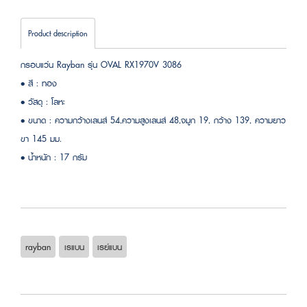
Product description
กรอบแว่น Rayban รุ่น OVAL RX1970V 3086
• สี : ทอง
• วัสดุ : โลหะ
• ขนาด : ความกว้างเลนส์ 54,ความสูงเลนส์ 48,จมูก 19, กว้าง 139, ความยาว
ขา 145 มม.
• น้ำหนัก : 17 กรัม
rayban
เรแบน
เรย์แบน