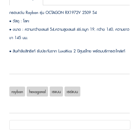
กรอบแว่น Rayban รุ่น OCTAGON RX1972V 2509 54
• วัสดุ : โลหะ
• ขนาด : ความกว้างเลนส์ 54,ความสูงเลนส์ 46,จมูก 19, กว้าง 140, ความยาว
ขา 145 มม.
• สินค้าลิขสิทธิแท้ รับประกันจาก Luxottica 2 ปีศูนย์ไทย พร้อมบริการอะไหล่แท้
rayban
hexagonal
เรแบน
เรย์แบน