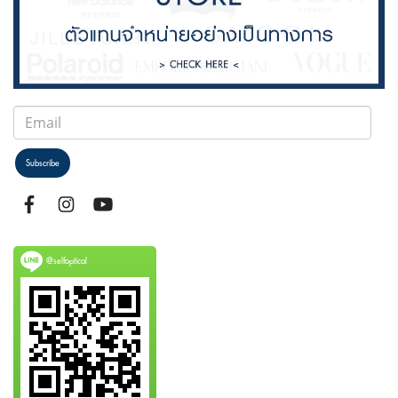
Subscribe
@selfoptical