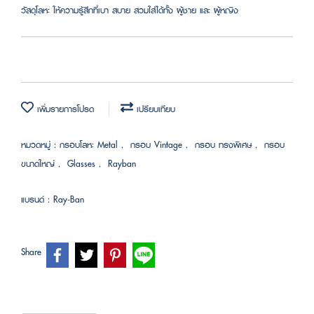
วัสดุโลหะ ให้ความรู้สึกที่เบา สบาย สวมใส่ได้ทั้ง ผู้ชาย และ ผู้หญิง
เพิ่มรายการโปรด
เปรียบเทียบ
หมวดหมู่ :
กรอบโลหะ Metal
,
กรอบ Vintage
,
กรอบ ทรงพิเศษ
,
กรอบ
ขนาดใหญ่
,
Glasses
,
Rayban
แบรนด์ :
Ray-Ban
Share