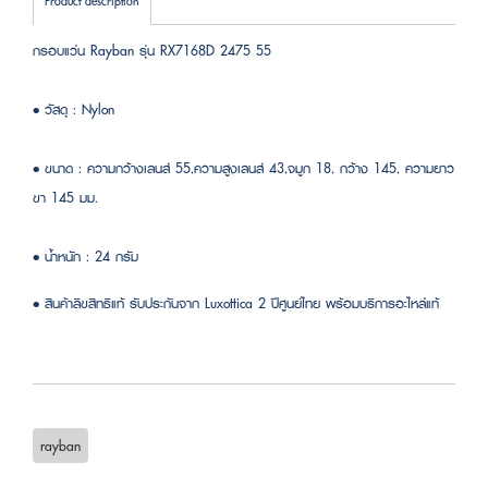
Product description
กรอบแว่น Rayban รุ่น RX7168D 2475 55
• วัสดุ : Nylon
• ขนาด : ความกว้างเลนส์ 55,ความสูงเลนส์ 43,จมูก 18, กว้าง 145, ความยาว
ขา 145 มม.
• น้ำหนัก : 24 กรัม
• สินค้าลิขสิทธิแท้ รับประกันจาก Luxottica 2 ปีศูนย์ไทย พร้อมบริการอะไหล่แท้
rayban