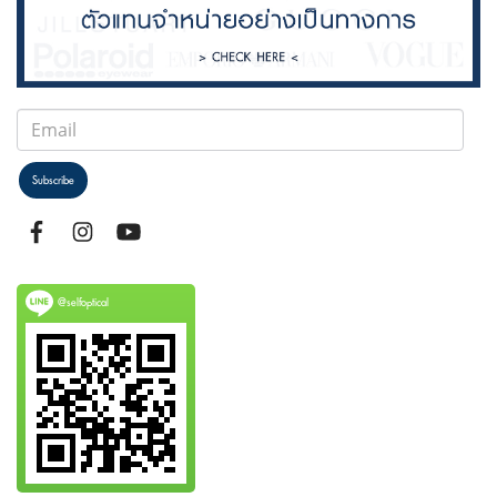
Subscribe
@selfoptical