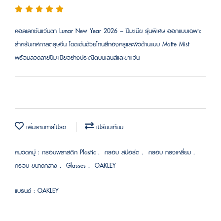
คอลเลกชันแว่นตา Lunar New Year 2026 – ปีมะเมีย รุ่นพิเศษ ออกแบบเฉพาะ
สำหรับเทศกาลตรุษจีน โดดเด่นด้วยโทนสีทองหรูและผิวด้านแบบ Matte Mist
พร้อมลวดลายปีมะเมียอย่างประณีตบนเลนส์และขาแว่น
เพิ่มรายการโปรด
เปรียบเทียบ
หมวดหมู่ :
กรอบพลาสติก Plastic
,
กรอบ สปอร์ต
,
กรอบ ทรงเหลี่ยม
,
กรอบ ขนาดกลาง
,
Glasses
,
OAKLEY
แบรนด์ :
OAKLEY