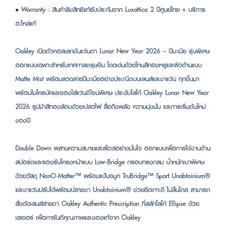
• Warranty : สินค้าลิขสิทธิแท้รับประกันจาก Luxottica 2 ปีศูนย์ไทย + บริการ
อะไหล่แท้
Oakley เปิดตัวคอลเลกชันแว่นตา Lunar New Year 2026 – ปีมะเมีย รุ่นพิเศษ
ออกแบบเฉพาะสำหรับเทศกาลตรุษจีน โดดเด่นด้วยโทนสีทองหรูและผิวด้านแบบ
Matte Mist พร้อมลวดลายปีมะเมียอย่างประณีตบนเลนส์และขาแว่น ทุกชิ้นมา
พร้อมไมโครบัคและซองใส่แว่นดีไซน์พิเศษ ประดับโลโก้ Oakley Lunar New Year
2026 รูปม้าสีทองล้อมด้วยเปลวไฟ สื่อถึงพลัง ความมุ่งมั่น และการเริ่มต้นใหม่
ของปี
Double Down ผสานความสบายและสไตล์อย่างมั่นใจ ออกแบบเพื่อการใช้งานด้าน
สปอร์ตและรองรับโครงหน้าแบบ Low-Bridge กรอบทรงกลม น้ำหนักเบาพิเศษ
ด้วยวัสดุ NanO-Matter™ พร้อมแป้นจมูก TruBridge™ Sport Unobtainium®
และขาแว่นปรับได้พร้อมปลายขา Unobtainium® ช่วยยึดเกาะดี ไม่ลื่นไถล สามารถ
สั่งตัดเลนส์สายตา Oakley Authentic Prescription ที่สลักโลโก้ Ellipse ด้วย
เลเซอร์ เพื่อการันตีคุณภาพและของแท้จาก Oakley