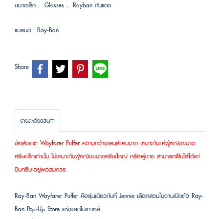
ขนาดเล็ก
,
Glasses
,
Rayban กันแดด
แบรนด์ :
Ray-Ban
Share
รายละเอียดสินค้า
ข้อสังเกต Wayfarer Puffer ความกว้างเลนส์แคบมาก เหมาะกับแค่ผู้หญิงขนาด
ศรีษะเล็กเท่านั้น ไม่เหมาะกับผู้หญิงขนาดศรีษะใหญ่ หรือผู้ชาย สามารถฝืนใส่ได้แต่
บีบศรีษะอยู่พอสมควร
Ray-Ban Wayfarer Puffer คือรุ่นเดียวกับที่ Jennie เลือกสวมในงานเปิดตัว Ray-
Ban Pop-Up Store แห่งแรกในเกาหลี