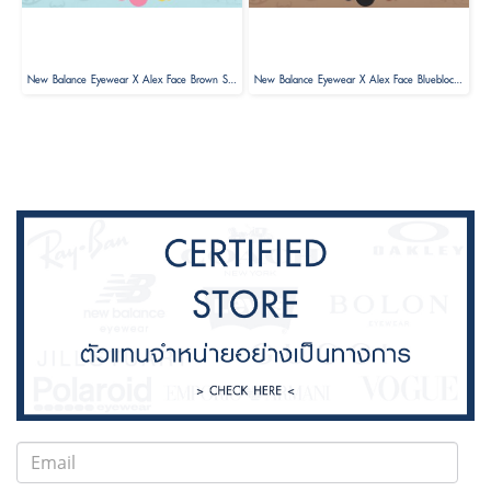
New Balance Eyewear X Alex Face Brown Sunglasses Limited Edition
New Balance Eyewear X Alex Face Blueblock Glasses Limited Edition