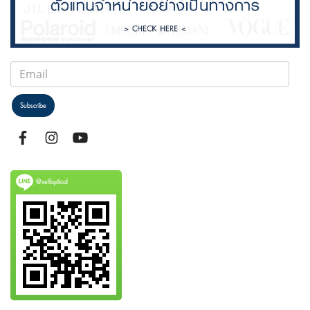
Subscribe
@selfoptical