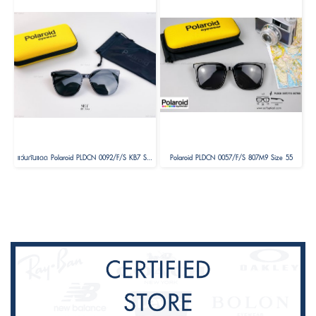
แว่นกันแดด Polaroid PLDCN 0092/F/S KB7 Size 63
Polaroid PLDCN 0057/F/S 807M9 Size 55