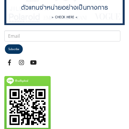
Subscribe
@selfoptical