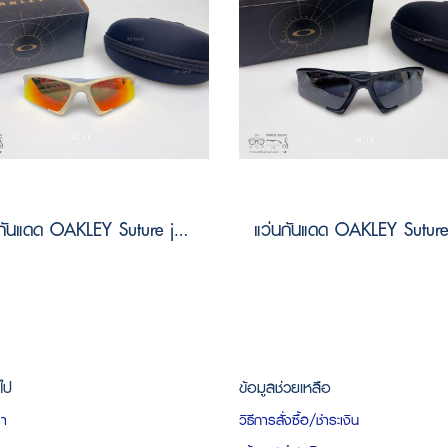
แว่นกันแดด OAKLEY Suture jacket OO9532 953207 Size 64
วไป
ข้อมูลช่วยเหลือ
รา
วิธีการสั่งซื้อ/ชำระเงิน