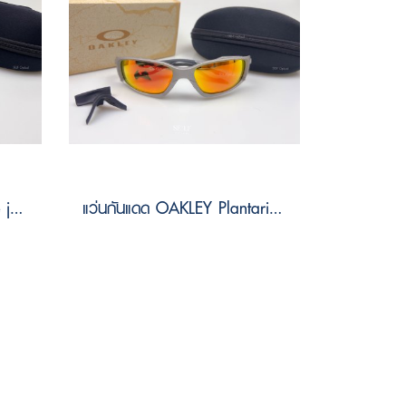
แว่นกันแดด OAKLEY Suture jacket OO9532 953201 Size 64
แว่นกันแดด OAKLEY Plantaris sq OO9529 95290561 Size 61