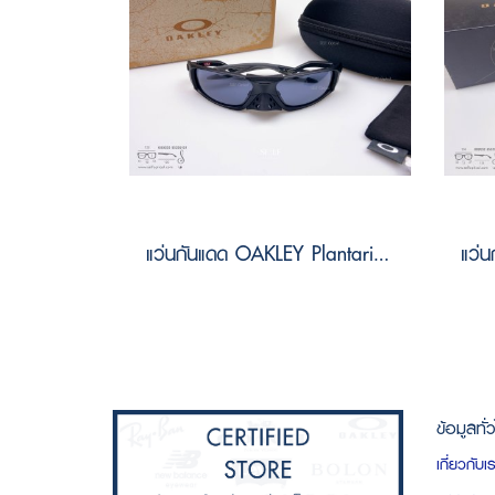
แว่นกันแดด OAKLEY Plantaris sq OO9529 95290161 Size 61
ข้อมูลทั่
เกี่ยวกับเ