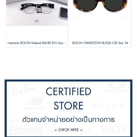
กรอบแว่น BOLON Kobarid BJ6185 B15 Size 52
BOLON CHARLESTON BL3226 C20 Size 54