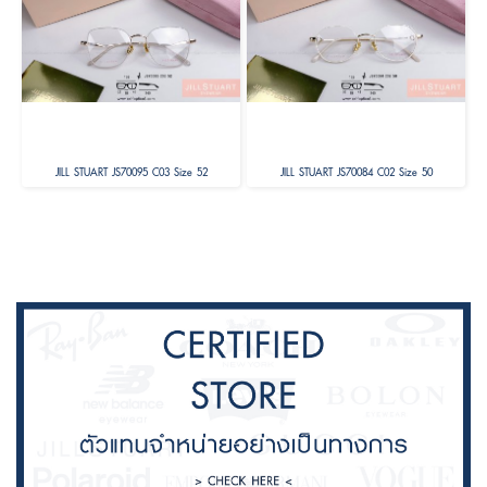
JILL STUART JS70095 C03 Size 52
JILL STUART JS70084 C02 Size 50