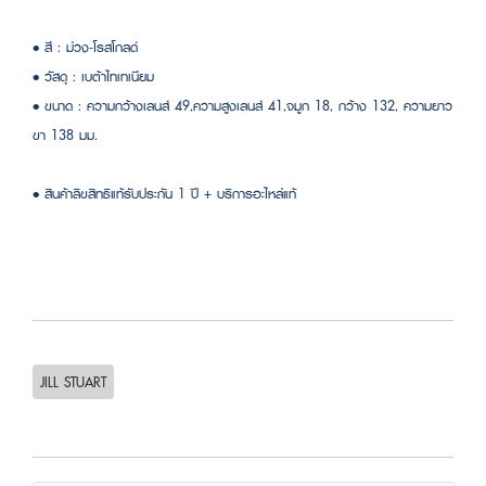
• สี : ม่วง-โรสโกลด์
• วัสดุ : เบต้าไทเทเนียม
• ขนาด : ความกว้างเลนส์ 49,ความสูงเลนส์ 41,จมูก 18, กว้าง 132, ความยาว
ขา 138 มม.
• สินค้าลิขสิทธิแท้รับประกัน 1 ปี + บริการอะไหล่แท้
JILL STUART