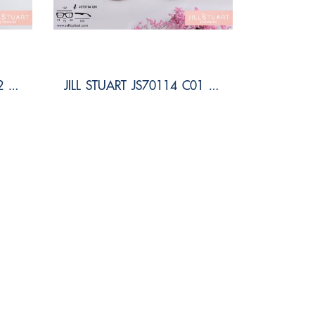
JILL STUART JS70084 C02 Size 50
JILL STUART JS70114 C01 Size 51