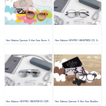
New Balance Eyewear X Alex Face Brown Sunglasses Limited Edition
New Balance NEWTRO NBN07085X C01 Size 52 ( Limited Edition )
New Balance NEWTRO NBN07081SX C02P Size 58 ( Limited Edition )
New Balance Eyewear X Alex Face Blueblock Glasses Limited Edition