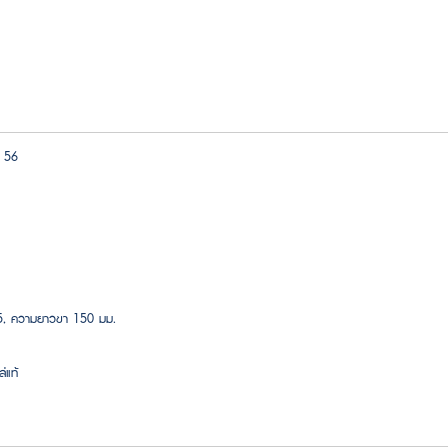
 56
45, ความยาวขา 150 มม.
่แท้