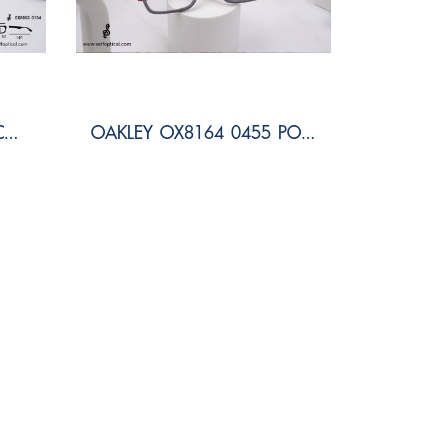
OAKLEY OX8053 0154 COUPLE SIZE 54
OAKLEY OX8164 0455 PORT BOW