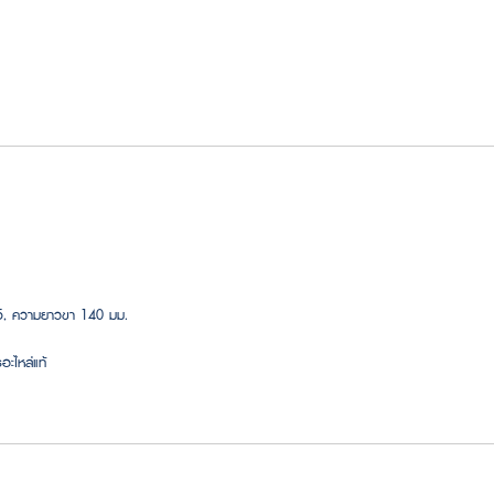
45, ความยาวขา 140 มม.
อะไหล่แท้