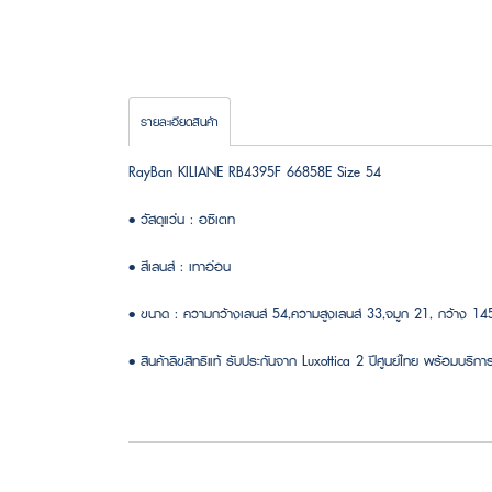
รายละเอียดสินค้า
RayBan KILIANE RB4395F 66858E Size 54
• วัสดุแว่น : อซิเตท
• สีเลนส์ : เทาอ่อน
• ขนาด : ความกว้างเลนส์ 54,ความสูงเลนส์ 33,จมูก 21, กว้าง 1
• สินค้าลิขสิทธิแท้ รับประกันจาก Luxottica 2 ปีศูนย์ไทย พร้อมบริการ