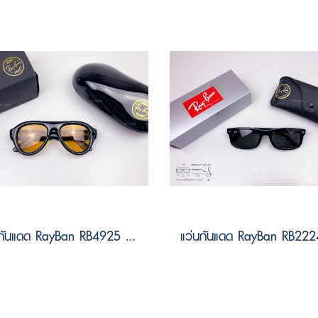
แว่นกันแดด RayBan RB4925 601/7 Size 52 by A$AP ASAP Rocky ( RayBan Janie Blackpink )