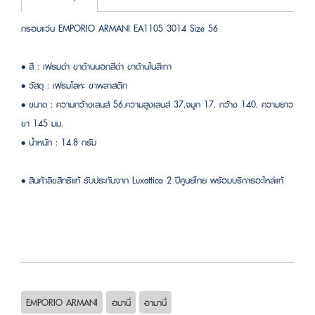
กรอบแว่น EMPORIO ARMANI EA1105 3014 Size 56
• สี : เฟรมดำ ขาด้านนอกสีดำ ขาด้านในสีเทา
• วัสดุ : เฟรมโลหะ ขาพลาสติก
• ขนาด : ความกว้างเลนส์ 56,ความสูงเลนส์ 37,จมูก 17, กว้าง 140, ความยาว
ขา 145 มม.
• น้ำหนัก : 14.8 กรัม
• สินค้าลิขสิทธิแท้ รับประกันจาก Luxottica 2 ปีศูนย์ไทย พร้อมบริการอะไหล่แท้
EMPORIO ARMANI
อมานี่
อามานี่