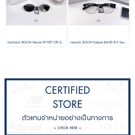
แว่นกันแดด BOLON Helsinki BV1057 C90 Size 56 ( Foldable )
กรอบแว่น BOLON Kobarid BJ6185 B15 Size 52