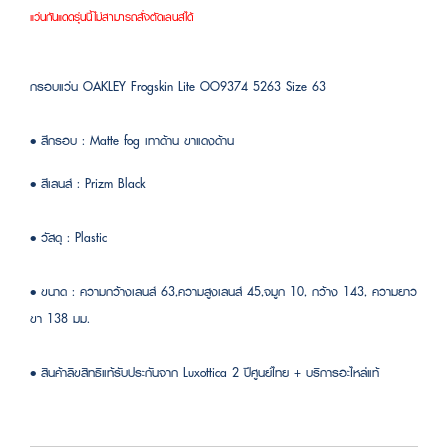
แว่นกันแดดรุ่นนี้ไม่สามารถสั่งตัดเลนส์ได้
กรอบแว่น OAKLEY Frogskin Lite OO9374 5263 Size 63
• สีกรอบ : Matte fog เทาด้าน ขาแดงด้าน
• สีเลนส์ : Prizm Black
• วัสดุ : Plastic
• ขนาด : ความกว้างเลนส์ 63,ความสูงเลนส์ 45,จมูก 10, กว้าง 143, ความยาว
ขา 138 มม.
• สินค้าลิขสิทธิแท้รับประกันจาก Luxottica 2 ปีศูนย์ไทย + บริการอะไหล่แท้