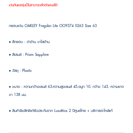
แว่นกันแดดรุ่นนี้ไม่สามารถสั่งตัดเลนส์ได้
กรอบแว่น OAKLEY Frogskin Lite OO9374 0263 Size 63
• สีกรอบ : ดำด้าน ขาใสด้าน
• สีเลนส์ : Prizm Sapphire
• วัสดุ : Plastic
• ขนาด : ความกว้างเลนส์ 63,ความสูงเลนส์ 45,จมูก 10, กว้าง 143, ความยาว
ขา 138 มม.
• สินค้าลิขสิทธิแท้รับประกันจาก Luxottica 2 ปีศูนย์ไทย + บริการอะไหล่แท้