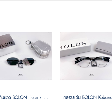
แว่นกันแดด BOLON Helsinki BV1057 C90 Size 56 ( Foldable )