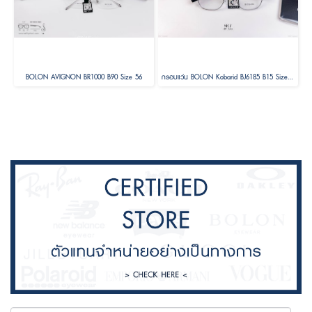
BOLON AVIGNON BR1000 B90 Size 56
กรอบแว่น BOLON Kobarid BJ6185 B15 Size 52