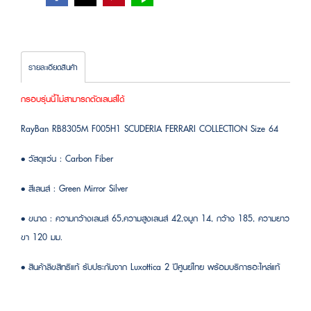
รายละเอียดสินค้า
กรอบรุ่นนี้ไม่สามารถตัดเลนส์ได้
RayBan RB8305M F005H1 SCUDERIA FERRARI COLLECTION Size 64
• วัสดุแว่น : Carbon Fiber
• สีเลนส์ : Green Mirror Silver
• ขนาด : ความกว้างเลนส์ 65,ความสูงเลนส์ 42,จมูก 14, กว้าง 185, ความยาว
ขา 120 มม.
• สินค้าลิขสิทธิแท้ รับประกันจาก Luxottica 2 ปีศูนย์ไทย พร้อมบริการอะไหล่แท้