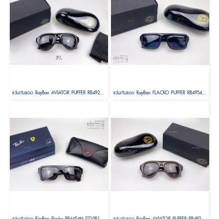
แว่นกันแดด RayBan AVIATOR PUFFER RB4925 601/8752 Size 52 by A$AP ASAP Rocky ( RayBan Janie Blackpink )
แว่นกันแดด RayBan FLACKO PUFFER RB4954 601/80 Size 54 by A$AP ASAP Rocky
แว่นกันแดด RayBan Flacko RB4454M F710B1 SCUDERIA FERRARI COLLECTION Size 56 ( LEWIS HAMILTON 44 DRIVER SPECIAL EDITION)
แว่นกันแดด RayBan AVIATOR PUFFER RB4925 689673 Size 52 by A$AP ASAP Rocky ( RayBan Janie Blackpink )