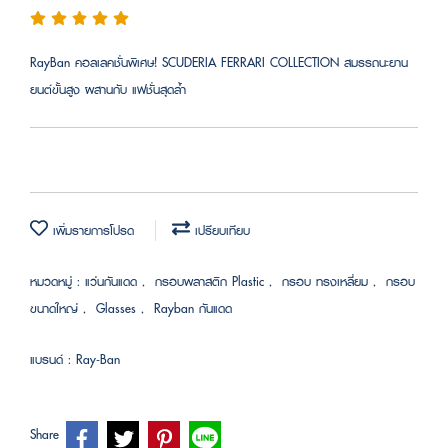
RayBan คอลเลคชั่นพิเศษ! SCUDERIA FERRARI COLLECTION สมรรถนะยาน
ยนต์ขั้นสูง ผสานกับ แฟชั่นสุดล้ำ
เพิ่มรายการโปรด
เปรียบเทียบ
หมวดหมู่ :
แว่นกันแดด
,
กรอบพลาสติก Plastic
,
กรอบ ทรงเหลี่ยม
,
กรอบ
ขนาดใหญ่
,
Glasses
,
Rayban กันแดด
แบรนด์ :
Ray-Ban
Share