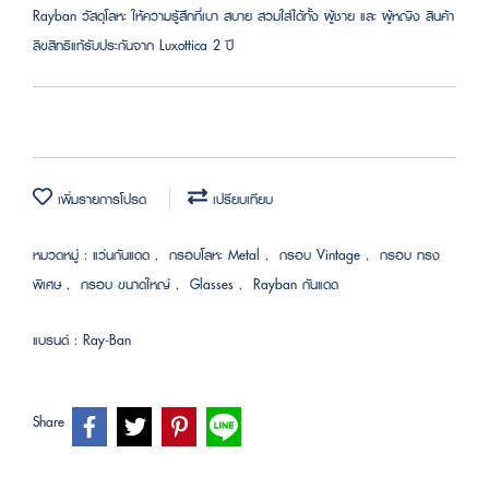
Rayban วัสดุโลหะ ให้ความรู้สึกที่เบา สบาย สวมใส่ได้ทั้ง ผู้ชาย และ ผู้หญิง สินค้า
ลิขสิทธิแท้รับประกันจาก Luxottica 2 ปี
เพิ่มรายการโปรด
เปรียบเทียบ
หมวดหมู่ :
แว่นกันแดด
,
กรอบโลหะ Metal
,
กรอบ Vintage
,
กรอบ ทรง
พิเศษ
,
กรอบ ขนาดใหญ่
,
Glasses
,
Rayban กันแดด
แบรนด์ :
Ray-Ban
Share