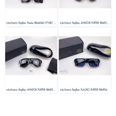
แว่นกันแดด RayBan Flacko RB4454M F710B1 SCUDERIA FERRARI COLLECTION Size 56 ( LEWIS HAMILTON 44 DRIVER SPECIAL EDITION)
แว่นกันแดด RayBan AVIATOR PUFFER RB4925 689673 Size 52 by A$AP ASAP Rocky ( RayBan Janie Blackpink )
แว่นกันแดด RayBan AVIATOR PUFFER RB4925 601/8752 Size 52 by A$AP ASAP Rocky ( RayBan Janie Blackpink )
แว่นกันแดด RayBan FLACKO PUFFER RB4954 601/80 Size 54 by A$AP ASAP Rocky