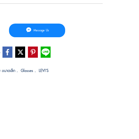
Message Us
e
 ขนาดเล็ก
,
Glasses
,
LEVI'S