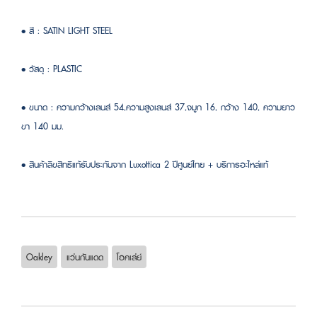
• สี : SATIN LIGHT STEEL
• วัสดุ : PLASTIC
• ขนาด : ความกว้างเลนส์ 54,ความสูงเลนส์ 37,จมูก 16, กว้าง 140, ความยาว
ขา 140 มม.
• สินค้าลิขสิทธิแท้รับประกันจาก Luxottica 2 ปีศูนย์ไทย + บริการอะไหล่แท้
Oakley
แว่นกันแดด
โอคเล่ย์