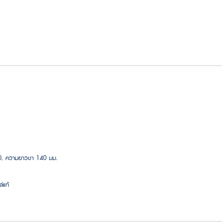
40, ความยาวขา 140 มม.
่แท้