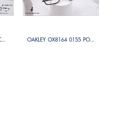
OAKLEY OX8053 0154 COUPLE SIZE 54
OAKLEY OX8164 0155 PORT BOW