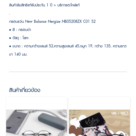
สินค้าลิขสิทธิแท้รับประกัน 1 ปี + บริการอะไหล่แท้
.
กรอบแว่น New Balance Nergize NB05208ZX C01 52
• สี : กรอบดำ
• วัสดุ : โลหะ
• ขนาด : ความกว้างเลนส์ 52,ความสูงเลนส์ 45,จมูก 19, กว้าง 135, ความยาว
ขา 140 มม.
สินค้าเกี่ยวข้อง