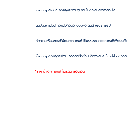
- Coating สีเขียว ลดแสงสะท้อนวูบวาบในตัวเลนส์เวลาสวมใส่
- ลดปัญหาแสงสะท้อนสีฟ้าวูบวาบบนผิวเลนส์ ขณะถ่ายรูป
- ค่าความเพี้ยนของสีน้อยกว่า เลนส์ Blueblock กรองแสงสีฟ้าแบบทั่
- Coating ตัดแสงสะท้อน ลดรอยขีดข่วน ดีกว่าเลนส์ Blueblock กรอง
*ราคานี้ เฉพาะเลนส์ ไม่รวมกรอบแว่น