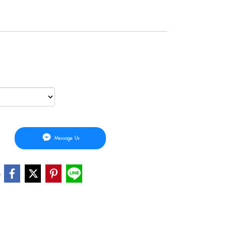
Message Us
e