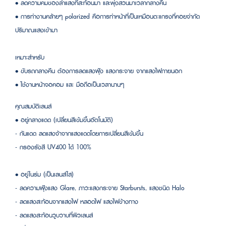
• ลดความคมของลำแสงที่สะท้อนมา และพุ่งสวนมาเวลากลางคืน
• การทำงานคล้ายๆ polarized คือการทำหน้าที่เป็นเหมือนตะแกรงที่คอยจำกัด
ปริมาณแสงเข้ามา
เหมาะสำหรับ
• ขับรถกลางคืน ต้องการลดแสงฟุ้ง แสงกระจาย จากแสงไฟภายนอก
• ใช้งานหน้าจอคอม และ มือถือเป็นเวลานานๆ
คุณสมบัติเลนส์
• อยู่กลางแดด (เปลี่ยนสีเข้มขึ้นอัตโนมัติ)
- กันแดด ลดแสงจ้าจากแสงแดดโดยการเปลี่ยนสีเข้มขึ้น
- กรองรังสี UV400 ได้ 100%
• อยู่ในร่ม (เป็นเลนส์ใส)
- ลดความฟุ้งแสง Glare, ภาวะแสงกระจาย Starbursts, แสงชนิด Halo
- ลดแสงสะท้อนจากแสงไฟ หลอดไฟ แสงไฟข้างทาง
- ลดแสงสะท้อนวูบวาบที่ผิวเลนส์