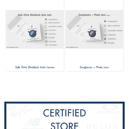
Safe Drive Blueblock Auto Lenses
Sunglasses + Photo Lens