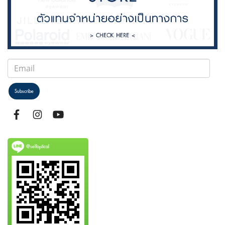
Subscribe
@selfoptical