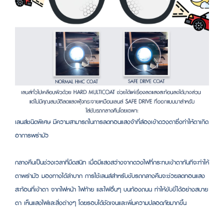
เลนส์ชนิดพิเศษ มีความสามารถในการลดทอนแสงจ้าที่ส่องเข้าดวงตาซึ่งทำให้ตาเกิด
อาการพร่ามัว
กลางคืนเป็นช่วงเวลาที่มืดสนิท เมื่อมีแสงสว่างจากดวงไฟที่กระทบเข้าตาทันทีจะทำให้
ตาพร่ามัว มองทางได้ลำบาก การใช้เลนส์สำหรับขับรถกลางคืนจะช่วยลดทอนแสง
สะท้อนที่เข้าตา จากไฟหน้า ไฟท้าย และไฟอื่นๆ บนท้องถนน ทำให้ขับขี่ได้อย่างสบาย
ตา เห็นแสงไฟและสิ่งต่างๆ โดยรอบได้ชัดเจนและเพิ่มความปลอดภัยมากขึ้น