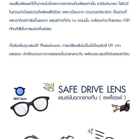
เลนส์ไม่เพียงแค่ใช้ในการขับขี่เฉพาะเวลากลางคืนเพียงเท่านั้น แต่ยังสามารถ ใส่ขับขี่
ในช่วงเช้ามืดและช่วงโพล้เพล้ได้ด้วย เพราะเนื่องจาก ช่วงเวลาดังกล่าว เป็นช่วงที่
พระอาทิตย์กำลังขึ้นและตก แสงสว่างที่เกิด ณ ตอนนั้น จะส่องเข้าตาโดยตรง ทำให้
ทัศนวิสัยในการมองเห็นแย่ลง
ทั้งยังเพิ่มคุณสมบัติ Photochromic การเปลี่ยนสีเข้มขึ้นเมื่อโดนรังสี UV จาก
แสงแดด ปกป้องดวงตาจากแสงแดดในเวลกลางวัน พร้อมคุณสมบัติตัดแสงสะท้อน