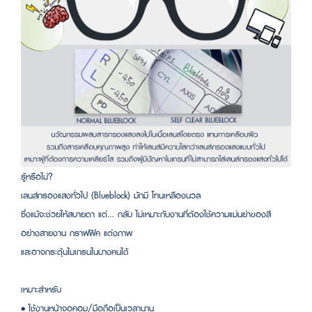
รู้หรือไม่?
เลนส์กรองแสงทั่วไป (Blueblock) มักมี โทนเหลืองนวล
ซึ่งแม้จะช่วยให้สบายตา แต่… กลับ ไม่เหมาะกับงานที่ต้องใช้ความแม่นยำของสี
อย่างสายงาน กราฟฟิค แต่งภาพ
และอาจกระตุ้นไมเกรนในบางคนได้
เหมาะสำหรับ
• ใช้งานหน้าจอคอม/มือถือเป็นเวลานาน