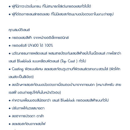
• ผู้ที่มีภาวะปวดไมเกรน ที่ไม่สามารถใส่แว่นกรองแสงทั่วไปได้
• ผู้ที่ต้องการเลนส์กรองแสง ที่ไม่มีแสงสะท้อนมาบดบังดวงตาในขณะถ่ายรูป
คุณสมบัติเลนส์
• กรองแสงสีฟ้า จากหน้าจออิเล็กทรอนิกส์
• กรองรังสี UV400 ได้ 100%
• นวัฒกรรมการผลิตเลนส์ ผสมสารป้องกันแสงสีฟ้าลงไปในเนื้อเลนส์ ภาพใสกว่า
เลนส์ Blueblock แบบเคลือบผิวเลนส์ (Top Coat ) ทั่วไป
• Coating ผิวแบบพิเศษ ลดแสงสะท้อนวูบวาบที่ผิวเลนส์เวลาขณะสวมใส่ (ผิวโค้ท
เลนส์จะเป็นสีเขียว)
• ลดปัญหาแสงสะท้อนบดบังดวงตาเมื่อมองเข้ามาจากภายนอก (เหมาะสำหรับ สาย
เซลฟี่ ชอบถ่ายรูปให้เห็นใบหน้าตัวเอง)
• ค่าความเพี้ยนของสีน้อยกว่า เลนส์ Blueblock กรองแสงสีฟ้าแบบทั่วไป
• ปรับภาพให้นวลสบายตา
• ลดอาการปวดตา ตาล้า
• ลดแสงสะท้อนจากแสงไฟ