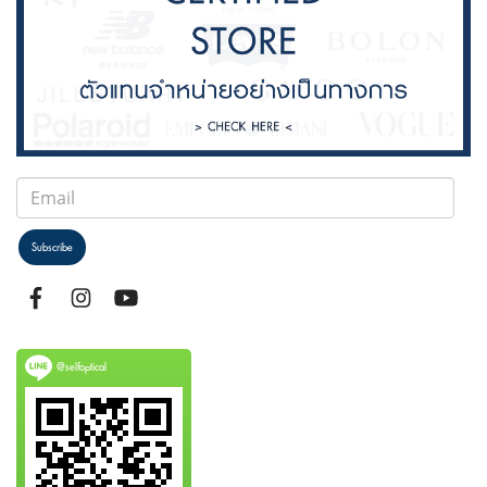
Subscribe
@selfoptical