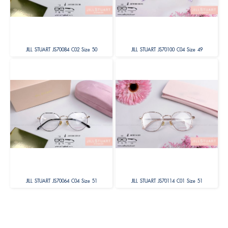
JILL STUART JS70084 C02 Size 50
JILL STUART JS70100 C04 Size 49
JILL STUART JS70064 C04 Size 51
JILL STUART JS70114 C01 Size 51