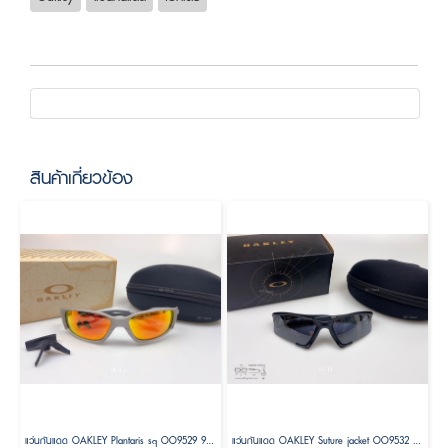
สินค้าเกี่ยวข้อง
แว่นกันแดด OAKLEY Plantaris sq OO9529 95290561 Size 61
แว่นกันแดด OAKLEY Suture jacket OO9532 953201 Size 64