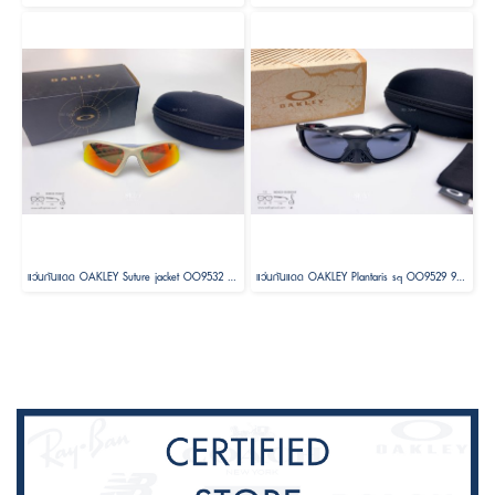
แว่นกันแดด OAKLEY Suture jacket OO9532 953207 Size 64
แว่นกันแดด OAKLEY Plantaris sq OO9529 95290161 Size 61