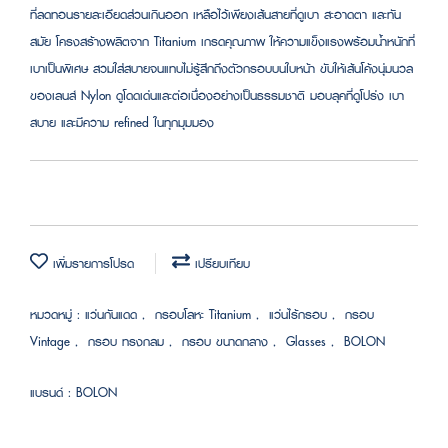
ที่ลดทอนรายละเอียดส่วนเกินออก เหลือไว้เพียงเส้นสายที่ดูเบา สะอาดตา และทัน
สมัย โครงสร้างผลิตจาก Titanium เกรดคุณภาพ ให้ความแข็งแรงพร้อมน้ำหนักที่
เบาเป็นพิเศษ สวมใส่สบายจนแทบไม่รู้สึกถึงตัวกรอบบนใบหน้า ขับให้เส้นโค้งนุ่มนวล
ของเลนส์ Nylon ดูโดดเด่นและต่อเนื่องอย่างเป็นธรรมชาติ มอบลุคที่ดูโปร่ง เบา
สบาย และมีความ refined ในทุกมุมมอง
เพิ่มรายการโปรด
เปรียบเทียบ
หมวดหมู่ :
แว่นกันแดด
,
กรอบโลหะ Titanium
,
แว่นไร้กรอบ
,
กรอบ
Vintage
,
กรอบ ทรงกลม
,
กรอบ ขนาดกลาง
,
Glasses
,
BOLON
แบรนด์ :
BOLON