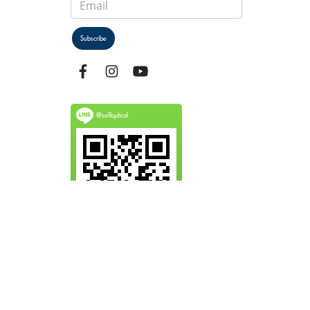
Subscribe
@selfoptical
Copyright by selfoptical.com