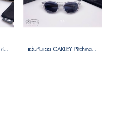
แว่นกันแดด OAKLEY Plantaris sq OO9529 95290161 Size 61
แว่นกันแดด OAKLEY Pitchman r OO9439 943902 Size 50