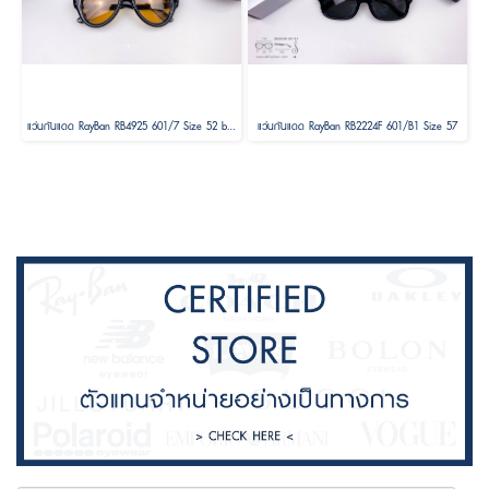
แว่นกันแดด RayBan RB4925 601/7 Size 52 by A$AP ASAP Rocky ( RayBan Janie Blackpink )
แว่นกันแดด RayBan RB2224F 601/B1 Size 57