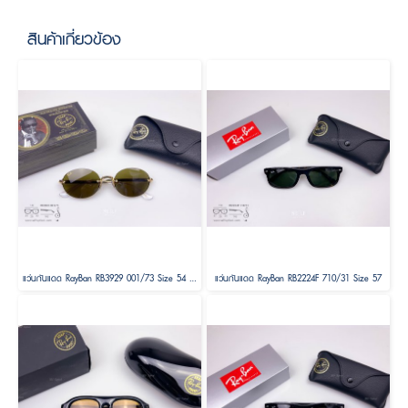
สินค้าเกี่ยวข้อง
แว่นกันแดด RayBan RB3929 001/73 Size 54 by A$AP ASAP Rocky
แว่นกันแดด RayBan RB2224F 710/31 Size 57