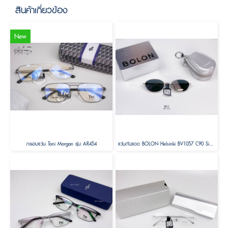
สินค้าเกี่ยวข้อง
New
กรอบแว่น Toni Morgan รุ่น AR454
แว่นกันแดด BOLON Helsinki BV1057 C90 Size 56 ( Foldable )