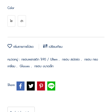
Color
ใส
ดำ
เพิ่มรายการโปรด
เปรียบเทียบ
หมวดหมู่ :
กรอบพลาสติก Tr90 / Ultem
,
กรอบ สปอร์ต
,
กรอบ ทรง
เหลี่ยม
,
Glasses
,
กรอบ ขนาดเล็ก
Share