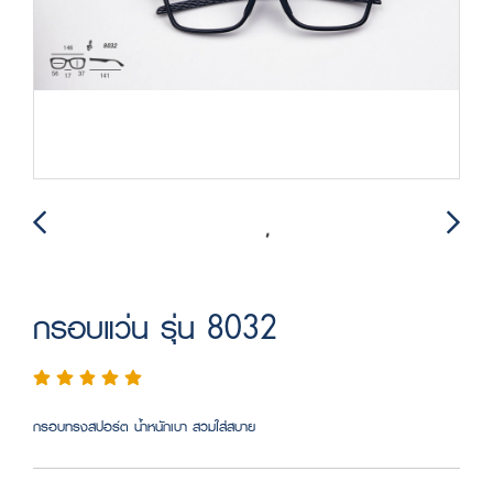
กรอบแว่น รุ่น 8032
กรอบทรงสปอร์ต น้ำหนักเบา สวมใส่สบาย