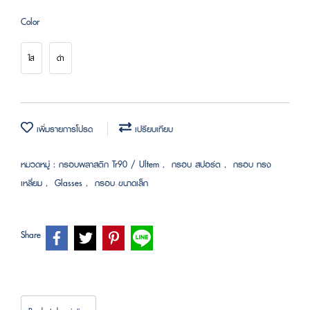
Color
ใส
ดำ
เพิ่มรายการโปรด
เปรียบเทียบ
หมวดหมู่ :
กรอบพลาสติก Tr90 / Ultem
,
กรอบ สปอร์ต
,
กรอบ ทรง
เหลี่ยม
,
Glasses
,
กรอบ ขนาดเล็ก
Share