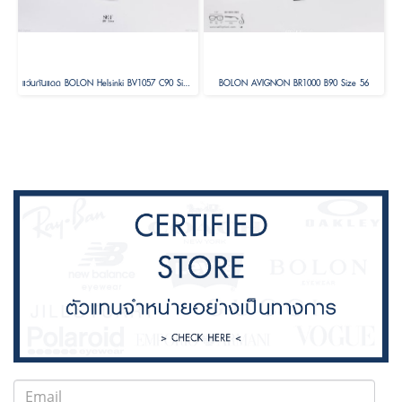
แว่นกันแดด BOLON Helsinki BV1057 C90 Size 56 ( Foldable )
BOLON AVIGNON BR1000 B90 Size 56