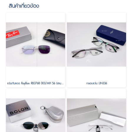
สินค้าเกี่ยวข้อง
แว่นกันแดด RayBan RB3768 003/MH 56 (เลนส์เปลี่ยนสี Photochromic / transitions)
กรอบแว่น LIN336