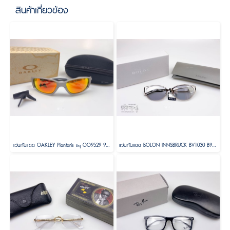
สินค้าเกี่ยวข้อง
แว่นกันแดด OAKLEY Plantaris sq OO9529 95290561 Size 61
แว่นกันแดด BOLON INNSBRUCK BV1030 B90 Size 58