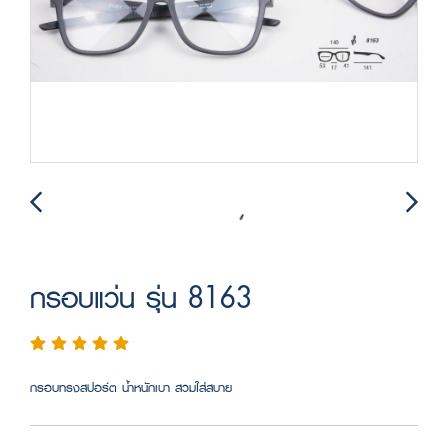
กรอบแว่น รุ่น 8163
กรอบทรงสปอร์ต น้ำหนักเบา สวมใส่สบาย