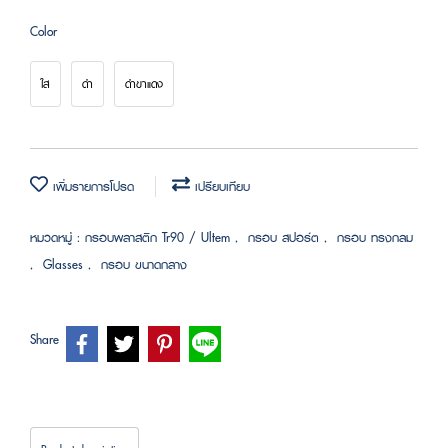
Color
ใส
ดำ
ดำขาแดง
เพิ่มรายการโปรด
เปรียบเทียบ
หมวดหมู่ :
กรอบพลาสติก Tr90 / Ultem
,
กรอบ สปอร์ต
,
กรอบ ทรงกลม
,
Glasses
,
กรอบ ขนาดกลาง
Share