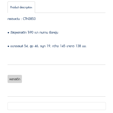
Product description
กรอบแว่น : CTN3853
• วัสดุพลาสติก Tr90 เบา ทนทาน ยืดหยุ่น
• ขนาดเลนส์ 54, สูง 46, จมูก 19, กว้าง 145 ขายาว 138 มม.
พลาสติก