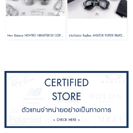
New Balance NEWTRO NBN07081SX C02P Size 58 ( Limited Edition )
แว่นกันแดด RayBan AVIATOR PUFFER RB4925 601/8752 Size 52 by A$AP ASAP Rocky ( RayBan Janie Blackpink )