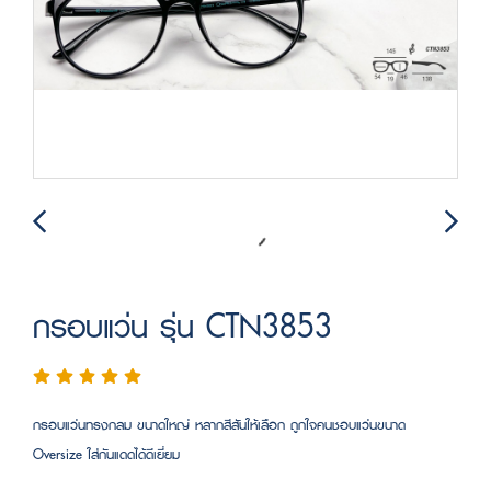
กรอบแว่น รุ่น CTN3853
กรอบแว่นทรงกลม ขนาดใหญ่ หลากสีสันให้เลือก ถูกใจคนชอบแว่นขนาด
Oversize ใส่กันแดดได้ดีเยี่ยม