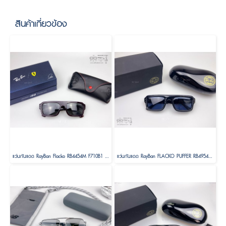
สินค้าเกี่ยวข้อง
แว่นกันแดด RayBan Flacko RB4454M F710B1 SCUDERIA FERRARI COLLECTION Size 56 ( LEWIS HAMILTON 44 DRIVER SPECIAL EDITION)
แว่นกันแดด RayBan FLACKO PUFFER RB4954 601/80 Size 54 by A$AP ASAP Rocky