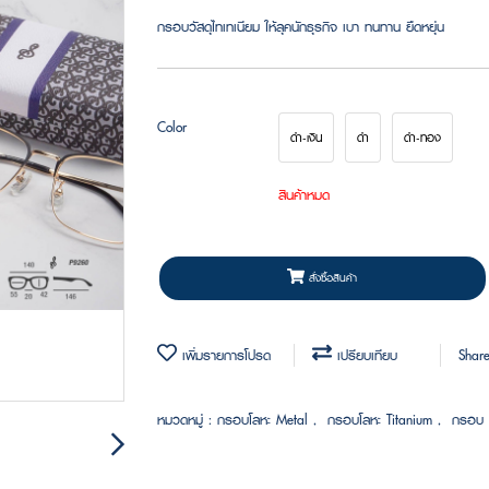
กรอบวัสดุไทเทเนียม ให้ลุคนักธุรกิจ เบา ทนทาน ยืดหยุ่น
Color
ดำ-เงิน
ดำ
ดำ-ทอง
สินค้าหมด
สั่งซื้อสินค้า
เพิ่มรายการโปรด
เปรียบเทียบ
Shar
หมวดหมู่ :
กรอบโลหะ Metal
,
กรอบโลหะ Titanium
,
กรอบ 