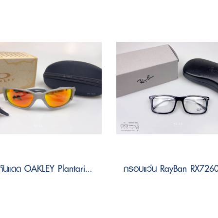
แว่นกันแดด OAKLEY Plantaris sq OO9529 95290561 Size 61