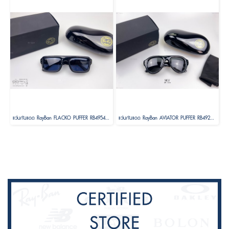
แว่นกันแดด RayBan FLACKO PUFFER RB4954 601/80 Size 54 by A$AP ASAP Rocky
แว่นกันแดด RayBan AVIATOR PUFFER RB4925 601/8752 Size 52 by A$AP ASAP Rocky ( RayBan Janie Blackpink )