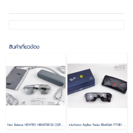
สินค้าเกี่ยวข้อง
New Balance NEWTRO NBN07081SX C02P Size 58 ( Limited Edition )
แว่นกันแดด RayBan Flacko RB4454M F710B1 SCUDERIA FERRARI COLLECTION Size 56 ( LEWIS HAMILTON 44 DRIVER SPECIAL EDITION)