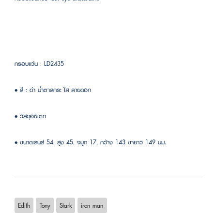
กรอบแว่น : LD2435
• สี : ดำ น้ำตาลกระ ใส ลายดอก
• วัสดุอซิเตท
• ขนาดเลนส์ 54, สูง 45, จมูก 17, กว้าง 143 ขายาว 149 มม.
Edith
Tony
Stark
iron man