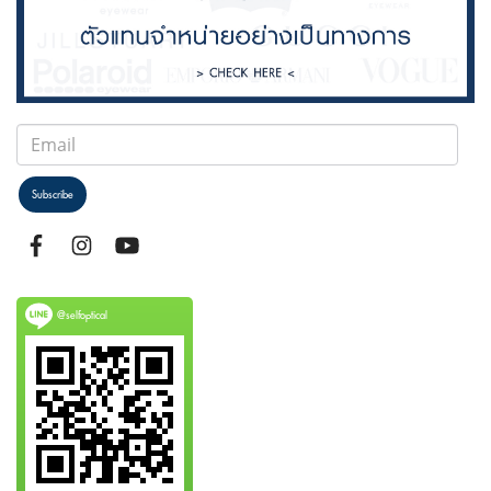
Subscribe
@selfoptical